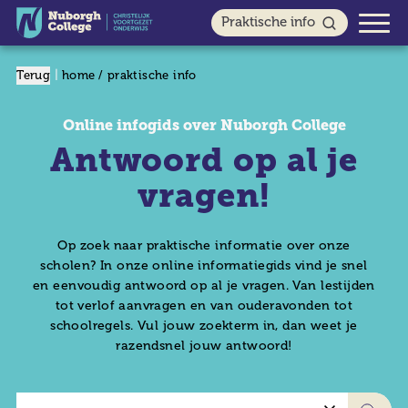
Praktische info
|
Terug
/
home
praktische info
Veluvine
Online infogids over Nuborgh College
Antwoord op al je
Lambert 
vragen!
Oostenlic
Op zoek naar praktische informatie over onze
Junior Co
scholen? In onze online informatiegids vind je snel
en eenvoudig antwoord op al je vragen. Van lestijden
Daarom N
tot verlof aanvragen en van ouderavonden tot
schoolregels. Vul jouw zoekterm in, dan weet je
Documen
razendsnel jouw antwoord!
Organisat